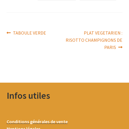
Navigation
Article
Article
TABOULE VERDE
PLAT VEGETARIEN :
précédent :
suivant :
RISOTTO CHAMPIGNONS DE
de
PARIS
l’article
Infos utiles
Conditions générales de vente
Mentions légales