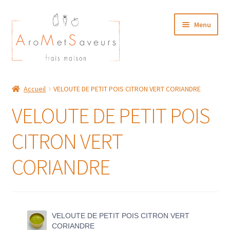
Aller
Aller
Menu
à
au
la
contenu
navigation
NOTRE CARTE TRAITEUR
Accueil
VELOUTE DE PETIT POIS CITRON VERT CORIANDRE
Plat du Jour/ Menu Week end
VELOUTE DE PETIT POIS
NOS BOUTIQUES
CITRON VERT
MON COMPTE
CORIANDRE
VELOUTE DE PETIT POIS CITRON VERT
CORIANDRE