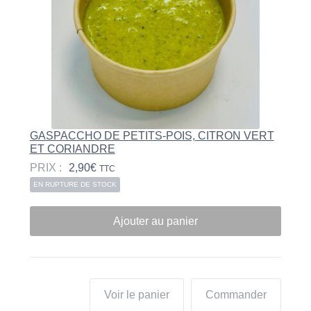
GASPACCHO DE PETITS-POIS, CITRON VERT
ET CORIANDRE
PRIX :
2,90
€
TTC
EN RUPTURE DE STOCK
Ajouter au panier
Voir le panier
Commander