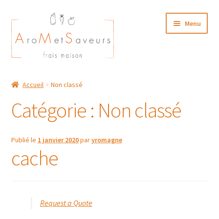
Aller
Aller
Menu
à
au
la
contenu
navigation
NOTRE CARTE TRAITEUR
Accueil
Non classé
Plat du Jour/ Menu Week end
Catégorie :
Non classé
NOS BOUTIQUES
Publié le
1 janvier 2020
par
yromagne
MON COMPTE
cache
Request a Quote