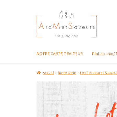
Aller
Aller
à
au
la
contenu
navigation
NOTRE CARTE TRAITEUR
Plat du Jour/
Accueil
Notre Carte
Les Plateaux et Salade