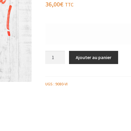
36,00
€
TTC
quantité
Ajouter au panier
de
1/2
PLATEAU
DE
UGS :
9080-VI
VOLAILLE
RÔTIE
AUX
ÉPICES
ET
MOUTARDE