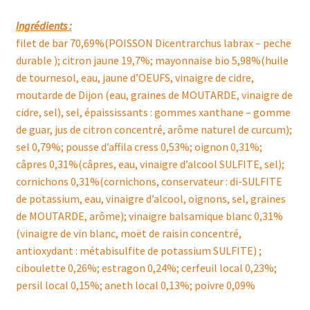
Ingrédients :
filet de bar 70,69%(POISSON Dicentrarchus labrax – peche
durable ); citron jaune 19,7%; mayonnaise bio 5,98%(huile
de tournesol, eau, jaune d’OEUFS, vinaigre de cidre,
moutarde de Dijon (eau, graines de MOUTARDE, vinaigre de
cidre, sel), sel, épaississants : gommes xanthane – gomme
de guar, jus de citron concentré, arôme naturel de curcum);
sel 0,79%; pousse d’affila cress 0,53%; oignon 0,31%;
câpres 0,31%(câpres, eau, vinaigre d’alcool SULFITE, sel);
cornichons 0,31%(cornichons, conservateur : di-SULFITE
de potassium, eau, vinaigre d’alcool, oignons, sel, graines
de MOUTARDE, arôme); vinaigre balsamique blanc 0,31%
(vinaigre de vin blanc, moët de raisin concentré,
antioxydant : métabisulfite de potassium SULFITE) ;
ciboulette 0,26%; estragon 0,24%; cerfeuil local 0,23%;
persil local 0,15%; aneth local 0,13%; poivre 0,09%