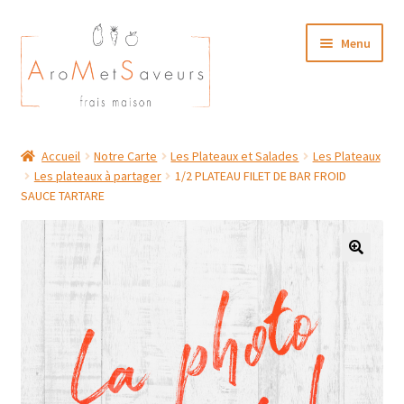
Aller
Aller
Menu
à
au
la
contenu
navigation
NOTRE CARTE TRAITEUR
Accueil
Notre Carte
Les Plateaux et Salades
Les Plateaux
Les plateaux à partager
1/2 PLATEAU FILET DE BAR FROID
Plat du Jour/ Menu Week end
SAUCE TARTARE
NOS BOUTIQUES
MON COMPTE