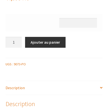
quantité
Ajouter au panier
de
1/2
PLATEAU
FILET
UGS :
9073-PO
DE
BAR
FROID
Description
SAUCE
TARTARE
Description