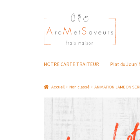
Aller
Aller
à
au
la
contenu
navigation
NOTRE CARTE TRAITEUR
Plat du Jour/
Accueil
Non classé
ANIMATION JAMBON SE