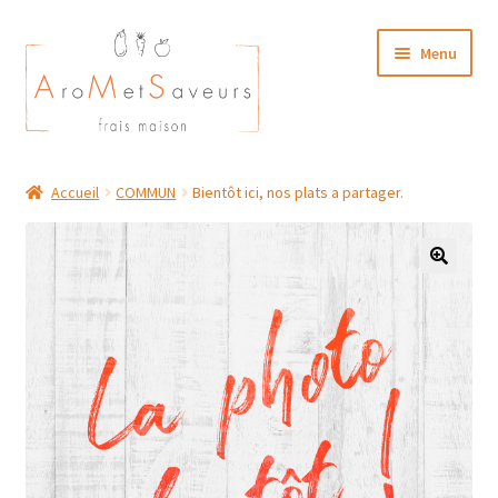
Aller
Aller
Menu
à
au
la
contenu
navigation
NOTRE CARTE TRAITEUR
Accueil
COMMUN
Bientôt ici, nos plats a partager.
Plat du Jour/ Menu Week end
NOS BOUTIQUES
MON COMPTE