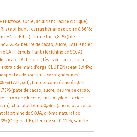
ructose, sucre, acidifiant : acide citrique);
, stabilisant : carraghénanes); poire 8,56%;
nt E412, E415); farine bio 5,81%(blé
c 3,25%(beurre de cacao, sucre, LAIT entier
e LAIT, émulsifiant (lécithine de SOJA),
e cacao, LAIT, sucre, fèves de cacao, sucre,
A, extrait de malt d’orge GLUTEN) ; eau 1,94%;
phosphates de sodium – carraghénanes);
,05%(LAIT, sel); lait concentré sucré 0,9%
,75%(pate de cacao, sucre, beurre de cacao,
re, sirop de glucose, anti-oxydant : acide
lcium); chocolat blanc 0,56%(sucre, beurre de
nt : lécithine de SOJA, arôme naturel de
,3%(Origine UE); fleur de sel 0,12%; vanille