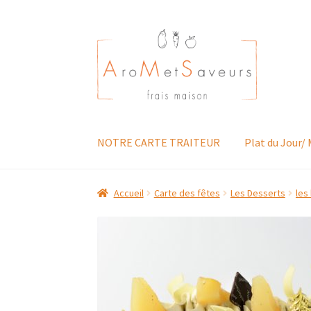
Aller
Aller
à
au
la
contenu
navigation
NOTRE CARTE TRAITEUR
Plat du Jour/
Accueil
Carte des fêtes
Les Desserts
les