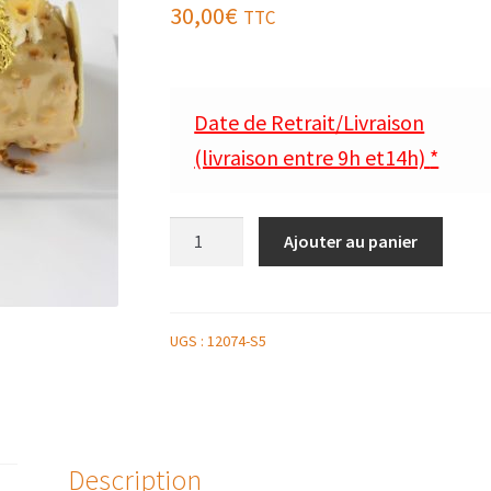
30,00
€
TTC
Date de Retrait/Livraison
(livraison entre 9h et14h)
*
quantité
Ajouter au panier
de
BUCHE
ROULÉE
POIRE
UGS :
12074-S5
CARAMEL
BRISURES
AMANDES
6
Description
PERSONNES