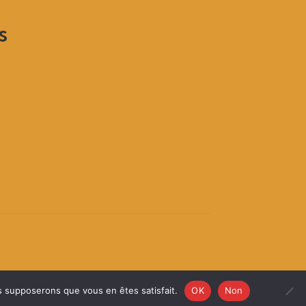
s
us supposerons que vous en êtes satisfait.
OK
Non