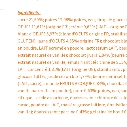
Ingrédients :
sucre 21,69%; poires 12,08%(poires, eau, sirop de glucose-f
OEUFS 11,61%(origine FR); crème 9,63%(LAIT – origine FR
blanc d’OEUFS 6,97%(blanc d’OEUFS origine FR, stabilisa
GLUTEN); jaune d’OEUFS 4,65%(origine FR); chocolat blan
en poudre, LAIT écrémé en poudre, lactosérum LAIT, beurr
extrait naturel de vanille); chocolat jivara 2,84%(beurre d
extrait naturel de vanille, émulsifiant : lécithine de SOJ
LAIT concentré 1,81%(LAIT (origine UE), stabilisants : 
glucose 1,81%; jus de citron bio 1,79%; beurre demi sel 1
(LAIT, sucre); amande FRUITS A COQUE 0,84%; chocolat 0
vanille naturelle en poudre); poire 0,63%(poires, eau, suc
citrique – acide ascorbique, épaississant : chlorure de ca
cacao, poudre de LAIT, matière grasse laitière, émulsifia
vanille); épaississant : pectine 0,43%; gélatine de bœuf 0