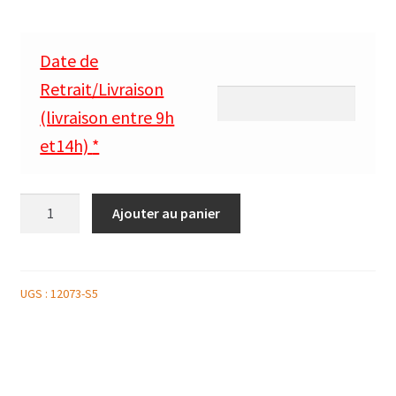
Date de
Retrait/Livraison
(livraison entre 9h
et14h)
*
quantité
Ajouter au panier
de
BÛCHE
ROULÉE
MANDARINE
UGS :
12073-S5
IMPÉRIAL
6
PERSONNES