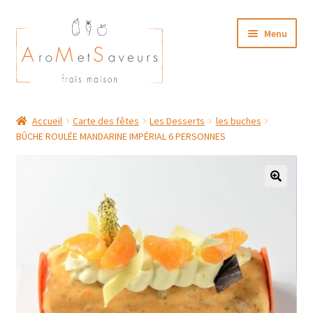
Aller
Aller
Menu
à
au
la
contenu
navigation
NOTRE CARTE TRAITEUR
Accueil
Carte des fêtes
Les Desserts
les buches
BÛCHE ROULÉE MANDARINE IMPÉRIAL 6 PERSONNES
Plat du Jour/ Menu Week end
NOS BOUTIQUES
MON COMPTE