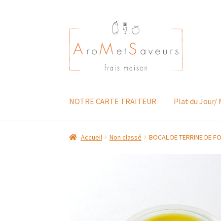
Aller
Aller
à
au
la
contenu
navigation
NOTRE CARTE TRAITEUR
Plat du Jour/
Accueil
Non classé
BOCAL DE TERRINE DE F