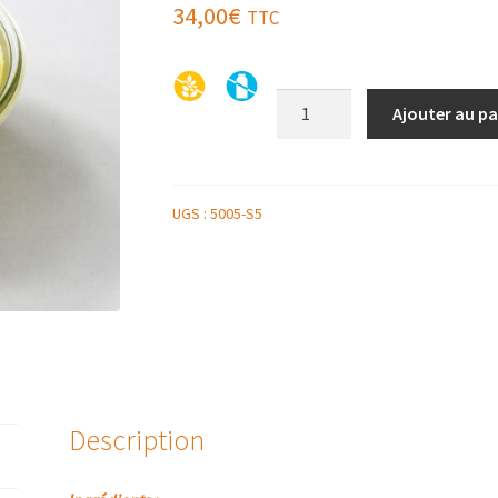
34,00
€
TTC
quantité
Ajouter au pa
de
BOCAL
DE
TERRINE
UGS :
5005-S5
DE
FOIE
GRAS
DE
CANARD
AROMETSAVEURS
200G
Description