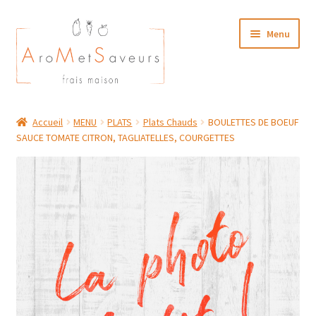
Aller
Aller
Menu
à
au
la
contenu
navigation
NOTRE CARTE TRAITEUR
Accueil
MENU
PLATS
Plats Chauds
BOULETTES DE BOEUF
SAUCE TOMATE CITRON, TAGLIATELLES, COURGETTES
Plat du Jour/ Menu Week end
NOS BOUTIQUES
MON COMPTE