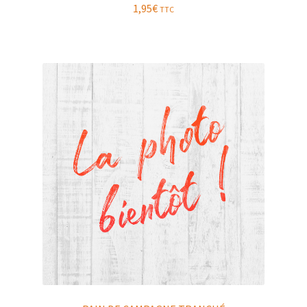
1,95
€
TTC