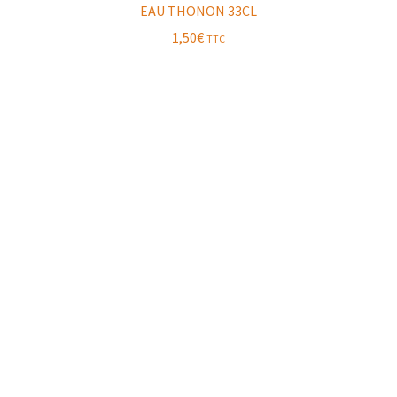
EAU THONON 33CL
1,50
€
TTC