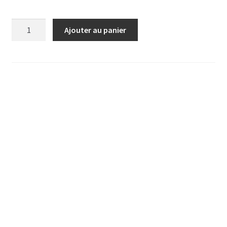
quantité
Ajouter au panier
de
BROCHETTES
CRUES
POUR
BBQ
DE
VOLAILLE
MARINEES
AUX
HERBES