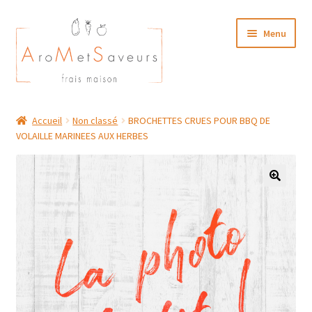
Aller
Aller
Menu
à
au
la
contenu
navigation
NOTRE CARTE TRAITEUR
Accueil
Non classé
BROCHETTES CRUES POUR BBQ DE
VOLAILLE MARINEES AUX HERBES
Plat du Jour/ Menu Week end
NOS BOUTIQUES
MON COMPTE