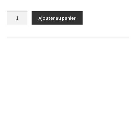
quantité
Ajouter au panier
de
BROCHETTES
CRUES
POUR
BBQ
DE
VOLAILLE
MARINEES
AUX
HERBES