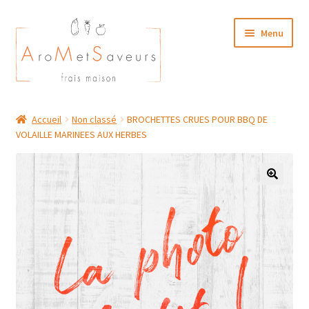
Aller
Aller
Menu
à
au
la
contenu
navigation
NOTRE CARTE TRAITEUR
Accueil
Non classé
BROCHETTES CRUES POUR BBQ DE
VOLAILLE MARINEES AUX HERBES
Plat du Jour/ Menu Week end
NOS BOUTIQUES
MON COMPTE