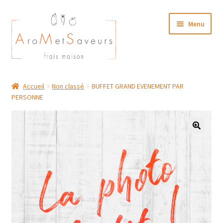
Aller
Aller
Menu
à
au
la
contenu
navigation
NOTRE CARTE TRAITEUR
Accueil
Non classé
BUFFET GRAND EVENEMENT PAR
PERSONNE
Plat du Jour/ Menu Week end
NOS BOUTIQUES
MON COMPTE