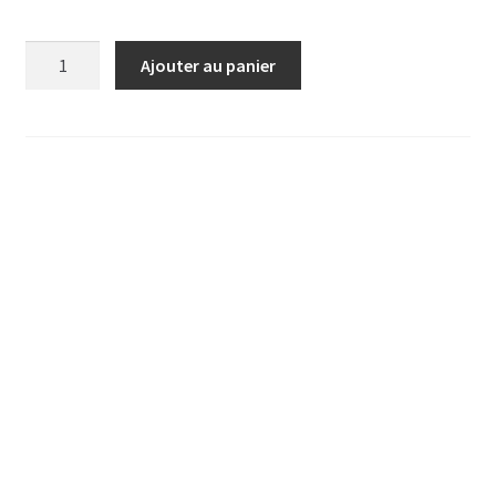
quantité
Ajouter au panier
de
BUFFET
GRAND
EVENEMENT
PAR
PERSONNE