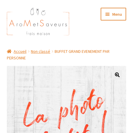
Aller
Aller
Menu
à
au
la
contenu
navigation
NOTRE CARTE TRAITEUR
Accueil
Non classé
BUFFET GRAND EVENEMENT PAR
PERSONNE
Plat du Jour/ Menu Week end
NOS BOUTIQUES
MON COMPTE