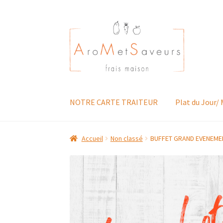
Aller
Aller
à
au
la
contenu
navigation
NOTRE CARTE TRAITEUR
Plat du Jour/
Accueil
Non classé
BUFFET GRAND EVENEME