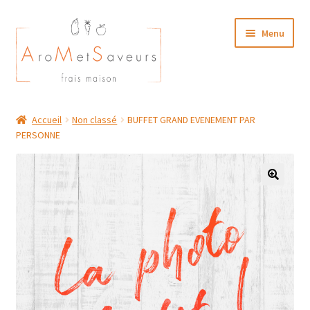
Aller
Aller
Menu
à
au
la
contenu
navigation
NOTRE CARTE TRAITEUR
Accueil
Non classé
BUFFET GRAND EVENEMENT PAR
PERSONNE
Plat du Jour/ Menu Week end
NOS BOUTIQUES
MON COMPTE