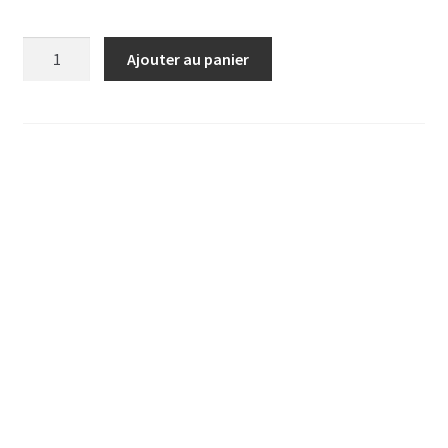
quantité
Ajouter au panier
de
BUFFET
GRAND
EVENEMENT
PAR
PERSONNE