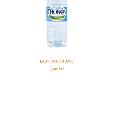
EAU THONON 33CL
1,50
€
TTC