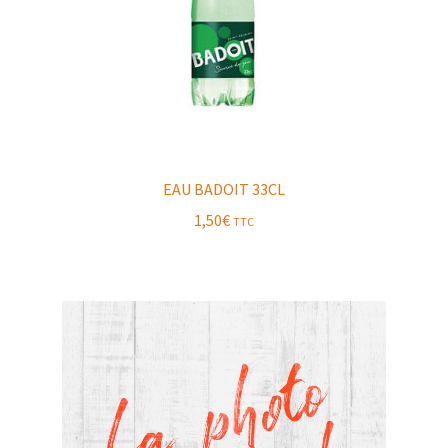
EAU BADOIT 33CL
1,50
€
TTC