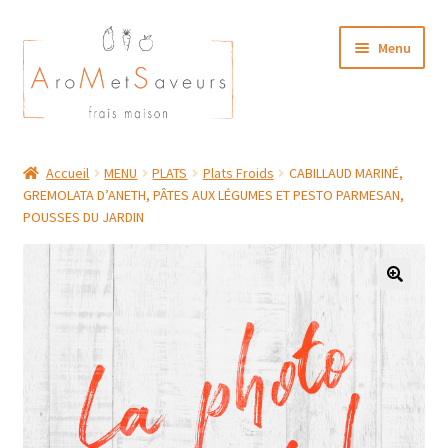
Aller
Aller
Menu
à
au
la
contenu
navigation
NOTRE CARTE TRAITEUR
Accueil
MENU
PLATS
Plats Froids
CABILLAUD MARINÉ,
GREMOLATA D’ANETH, PÂTES AUX LÉGUMES ET PESTO PARMESAN,
Plat du Jour/ Menu Week end
POUSSES DU JARDIN
NOS BOUTIQUES
MON COMPTE