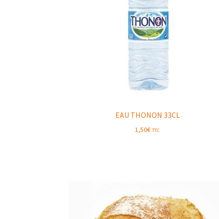
EAU THONON 33CL
1,50
€
TTC