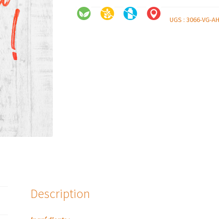
UGS :
3066-VG-A
Description