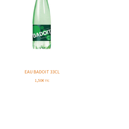
EAU BADOIT 33CL
1,50
€
TTC