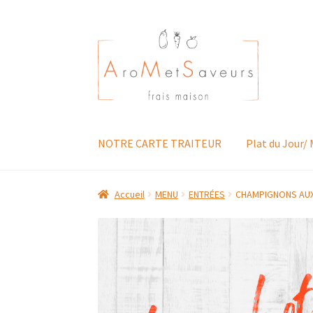
Aller
Aller
à
au
la
contenu
navigation
NOTRE CARTE TRAITEUR
Plat du Jour/
Accueil
MENU
ENTRÉES
CHAMPIGNONS AUX