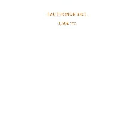
EAU THONON 33CL
1,50
€
TTC