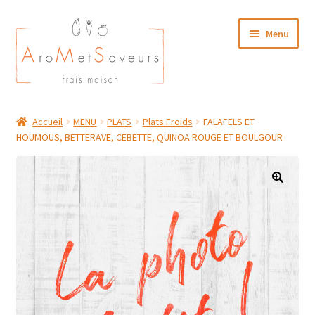
Aller
Aller
Menu
à
au
la
contenu
navigation
NOTRE CARTE TRAITEUR
Accueil
MENU
PLATS
Plats Froids
FALAFELS ET
HOUMOUS, BETTERAVE, CEBETTE, QUINOA ROUGE ET BOULGOUR
Plat du Jour/ Menu Week end
NOS BOUTIQUES
MON COMPTE