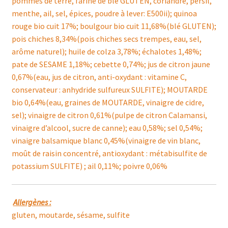
pommes de terre, farine de blé GLUTEN, coriandre, persil,
menthe, ail, sel, épices, poudre à lever: E500ii); quinoa
rouge bio cuit 17%; boulgour bio cuit 11,68%(blé GLUTEN);
pois chiches 8,34%(pois chiches secs trempes, eau, sel,
arôme naturel); huile de colza 3,78%; échalotes 1,48%;
pate de SESAME 1,18%; cebette 0,74%; jus de citron jaune
0,67%(eau, jus de citron, anti-oxydant : vitamine C,
conservateur : anhydride sulfureux SULFITE); MOUTARDE
bio 0,64%(eau, graines de MOUTARDE, vinaigre de cidre,
sel); vinaigre de citron 0,61%(pulpe de citron Calamansi,
vinaigre d’alcool, sucre de canne); eau 0,58%; sel 0,54%;
vinaigre balsamique blanc 0,45%(vinaigre de vin blanc,
moût de raisin concentré, antioxydant : métabisulfite de
potassium SULFITE) ; ail 0,11%; poivre 0,06%
Allergènes :
gluten, moutarde, sésame, sulfite