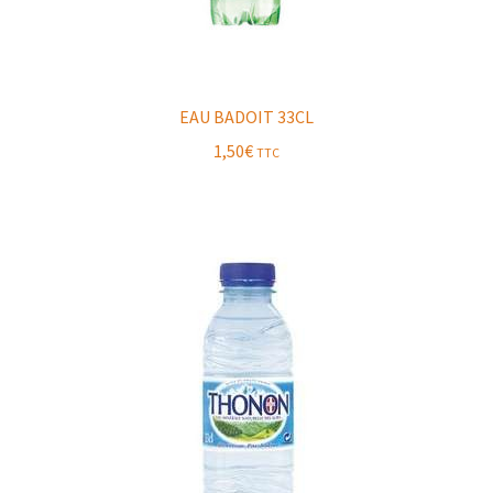
EAU BADOIT 33CL
1,50
€
TTC