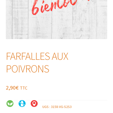
FARFALLES AUX
POIVRONS
2,90
€
TTC
UGS :
3158-VG-S2S3