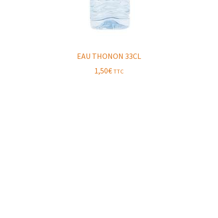
EAU THONON 33CL
1,50
€
TTC