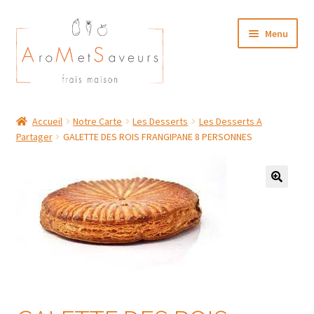
Aller
Aller
Menu
à
au
la
contenu
navigation
NOTRE CARTE TRAITEUR
Accueil
Notre Carte
Les Desserts
Les Desserts A
Partager
GALETTE DES ROIS FRANGIPANE 8 PERSONNES
Plat du Jour/ Menu Week end
NOS BOUTIQUES
MON COMPTE