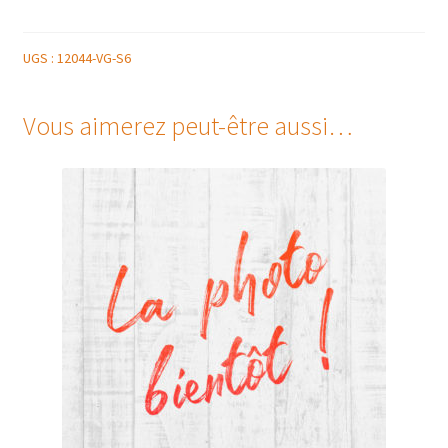
GALETTE
DES
ROIS
UGS :
12044-VG-S6
FRANGIPANE
8
Vous aimerez peut-être aussi…
PERSONNES