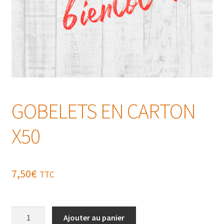
GOBELETS EN CARTON
X50
7,50
€
TTC
quantité
Ajouter au panier