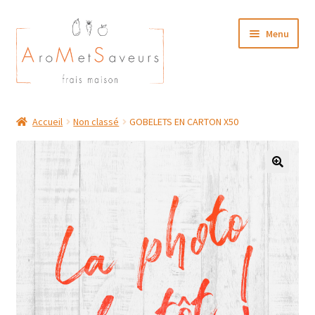
Aller
Aller
Menu
à
au
la
contenu
navigation
NOTRE CARTE TRAITEUR
Accueil
Non classé
GOBELETS EN CARTON X50
Plat du Jour/ Menu Week end
NOS BOUTIQUES
MON COMPTE