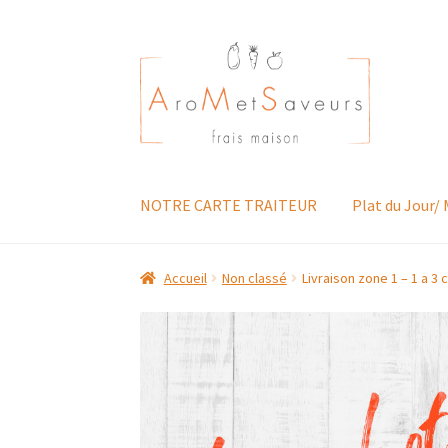
Aller
Aller
à
au
la
contenu
navigation
NOTRE CARTE TRAITEUR
Plat du Jour/
Accueil
Non classé
Livraison zone 1 – 1 a 3 c