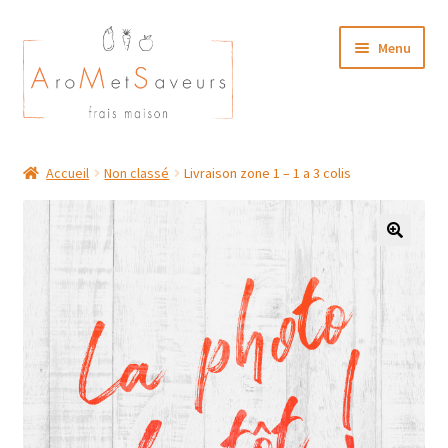
Aller
Aller
Menu
à
au
la
contenu
navigation
NOTRE CARTE TRAITEUR
Accueil
Non classé
Livraison zone 1 – 1 a 3 colis
Plat du Jour/ Menu Week end
NOS BOUTIQUES
MON COMPTE