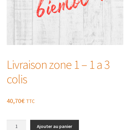
Livraison zone 1 – 1 a 3
colis
40,70
€
TTC
quantité
Ajouter au panier