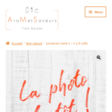
Aller
Aller
Menu
à
au
la
contenu
navigation
NOTRE CARTE TRAITEUR
Accueil
Non classé
Livraison zone 1 – 1 a 3 colis
Plat du Jour/ Menu Week end
NOS BOUTIQUES
MON COMPTE