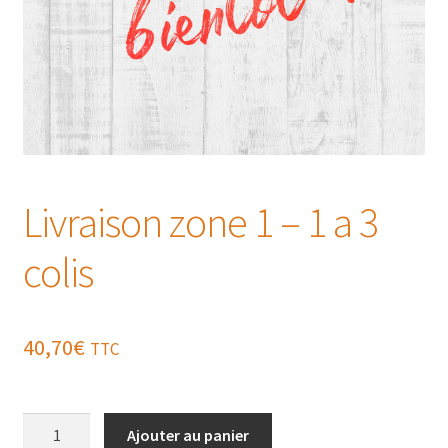
Livraison zone 1 – 1 a 3
colis
40,70
€
TTC
quantité
Ajouter au panier