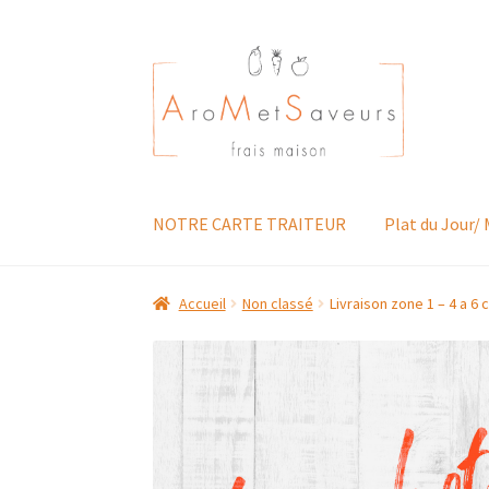
Aller
Aller
à
au
la
contenu
navigation
NOTRE CARTE TRAITEUR
Plat du Jour/
Accueil
Non classé
Livraison zone 1 – 4 a 6 c