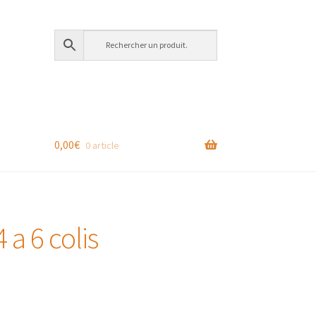
0,00
€
0 article
 a 6 colis