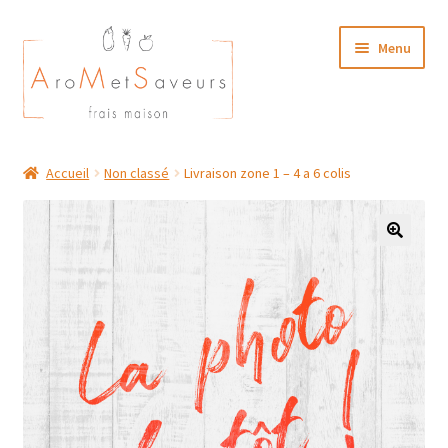
Aller
Aller
Menu
à
au
la
contenu
navigation
NOTRE CARTE TRAITEUR
Accueil
Non classé
Livraison zone 1 – 4 a 6 colis
Plat du Jour/ Menu Week end
NOS BOUTIQUES
MON COMPTE