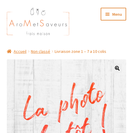
Aller
Aller
Menu
à
au
la
contenu
navigation
NOTRE CARTE TRAITEUR
Accueil
Non classé
Livraison zone 1 – 7 a 10 colis
Plat du Jour/ Menu Week end
NOS BOUTIQUES
MON COMPTE