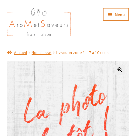
Aller
Aller
Menu
à
au
la
contenu
navigation
NOTRE CARTE TRAITEUR
Accueil
Non classé
Livraison zone 1 – 7 a 10 colis
Plat du Jour/ Menu Week end
NOS BOUTIQUES
MON COMPTE