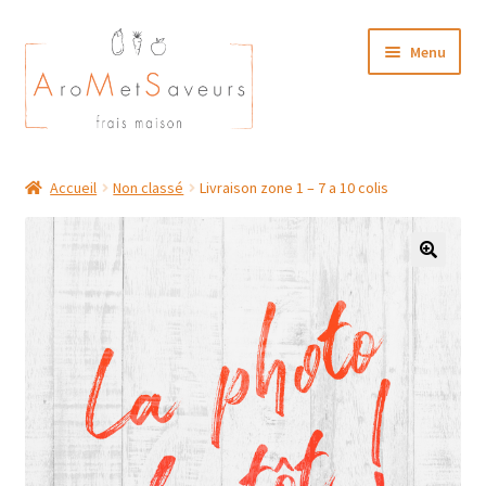
Aller
Aller
Menu
à
au
la
contenu
navigation
NOTRE CARTE TRAITEUR
Accueil
Non classé
Livraison zone 1 – 7 a 10 colis
Plat du Jour/ Menu Week end
NOS BOUTIQUES
MON COMPTE