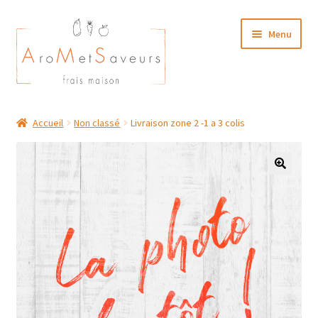
Aller
Aller
Menu
à
au
la
contenu
navigation
NOTRE CARTE TRAITEUR
Accueil
Non classé
Livraison zone 2 -1 a 3 colis
Plat du Jour/ Menu Week end
NOS BOUTIQUES
MON COMPTE