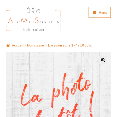
Aller
Aller
Menu
à
au
la
contenu
navigation
NOTRE CARTE TRAITEUR
Accueil
Non classé
Livraison zone 2 -7 a 10 colis
Plat du Jour/ Menu Week end
NOS BOUTIQUES
MON COMPTE