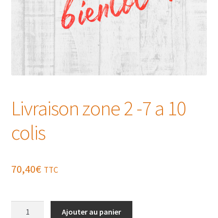
Livraison zone 2 -7 a 10
colis
70,40
€
TTC
quantité
Ajouter au panier