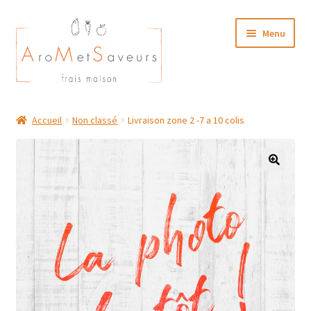
Aller
Aller
Menu
à
au
la
contenu
navigation
NOTRE CARTE TRAITEUR
Accueil
Non classé
Livraison zone 2 -7 a 10 colis
Plat du Jour/ Menu Week end
NOS BOUTIQUES
MON COMPTE