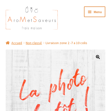
Aller
Aller
Menu
à
au
la
contenu
navigation
NOTRE CARTE TRAITEUR
Accueil
Non classé
Livraison zone 2 -7 a 10 colis
Plat du Jour/ Menu Week end
NOS BOUTIQUES
MON COMPTE