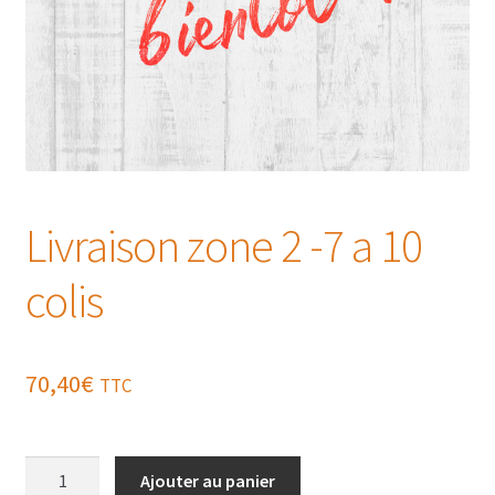
Livraison zone 2 -7 a 10
colis
70,40
€
TTC
quantité
Ajouter au panier