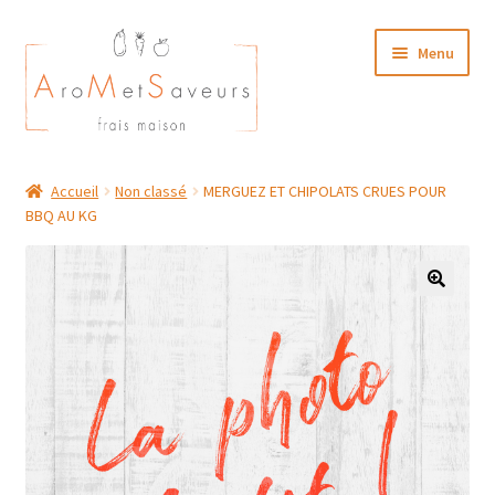
Aller
Aller
Menu
à
au
la
contenu
navigation
NOTRE CARTE TRAITEUR
Accueil
Non classé
MERGUEZ ET CHIPOLATS CRUES POUR
BBQ AU KG
Plat du Jour/ Menu Week end
NOS BOUTIQUES
MON COMPTE