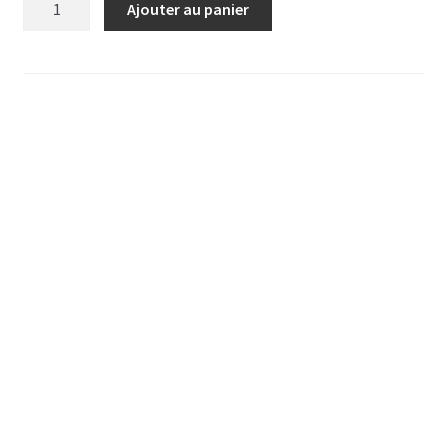
Ajouter au panier
de
MERGUEZ
ET
CHIPOLATS
CRUES
POUR
BBQ
AU
KG