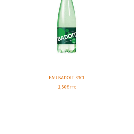
EAU BADOIT 33CL
1,50
€
TTC