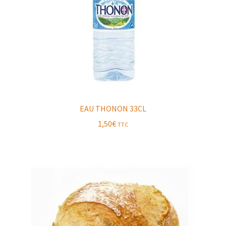
EAU THONON 33CL
1,50
€
TTC