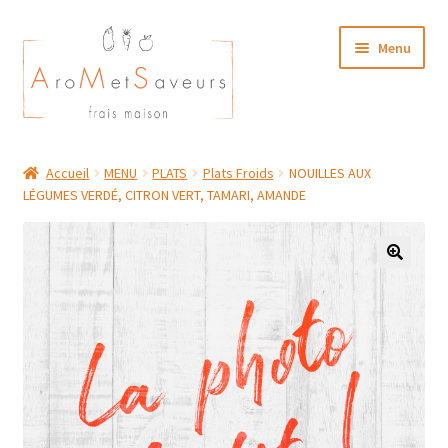
Aller
Aller
Menu
à
au
la
contenu
navigation
NOTRE CARTE TRAITEUR
Accueil
MENU
PLATS
Plats Froids
NOUILLES AUX
LÉGUMES VERDÉ, CITRON VERT, TAMARI, AMANDE
Plat du Jour/ Menu Week end
NOS BOUTIQUES
MON COMPTE