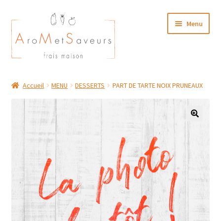
Aller
Aller
Menu
à
au
la
contenu
navigation
NOTRE CARTE TRAITEUR
Accueil
MENU
DESSERTS
PART DE TARTE NOIX PRUNEAUX
Plat du Jour/ Menu Week end
NOS BOUTIQUES
MON COMPTE