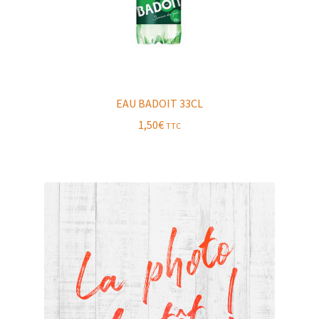
EAU BADOIT 33CL
1,50
€
TTC