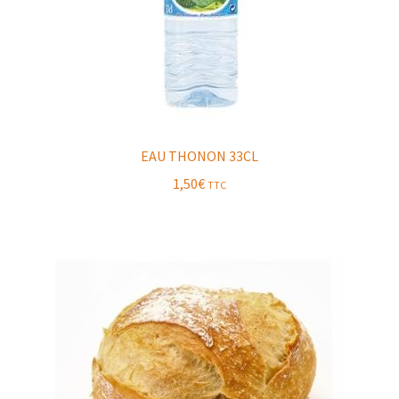
EAU THONON 33CL
1,50
€
TTC