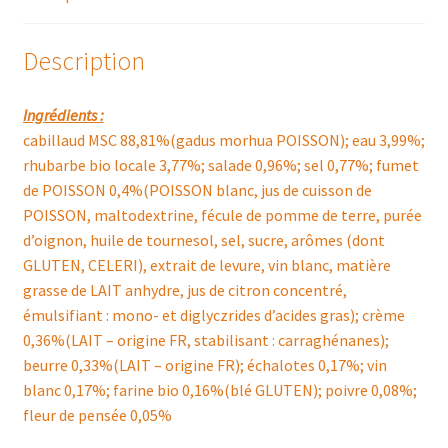
Description
Ingrédients :
cabillaud MSC 88,81%(gadus morhua POISSON); eau 3,99%;
rhubarbe bio locale 3,77%; salade 0,96%; sel 0,77%; fumet
de POISSON 0,4%(POISSON blanc, jus de cuisson de
POISSON, maltodextrine, fécule de pomme de terre, purée
d’oignon, huile de tournesol, sel, sucre, arômes (dont
GLUTEN, CELERI), extrait de levure, vin blanc, matière
grasse de LAIT anhydre, jus de citron concentré,
émulsifiant : mono- et diglyczrides d’acides gras); crème
0,36%(LAIT – origine FR, stabilisant : carraghénanes);
beurre 0,33%(LAIT – origine FR); échalotes 0,17%; vin
blanc 0,17%; farine bio 0,16%(blé GLUTEN); poivre 0,08%;
fleur de pensée 0,05%