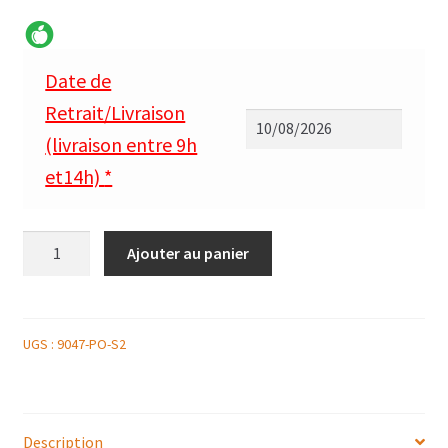
Date de
Retrait/Livraison
(livraison entre 9h
et14h)
*
quantité
Ajouter au panier
de
PLATEAU
DE
CABILLAUD
UGS :
9047-PO-S2
(PÊCHE
DURABLE),
SAUCE
Description
RHUBARBE