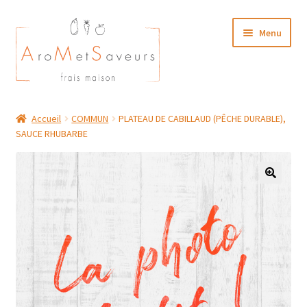
Aller
Aller
Menu
à
au
la
contenu
navigation
NOTRE CARTE TRAITEUR
Accueil
COMMUN
PLATEAU DE CABILLAUD (PÊCHE DURABLE),
SAUCE RHUBARBE
Plat du Jour/ Menu Week end
NOS BOUTIQUES
MON COMPTE