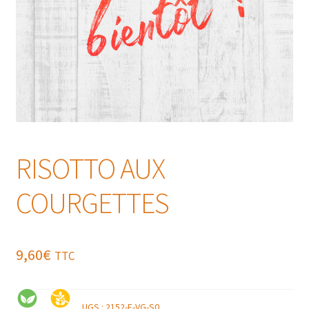
RISOTTO AUX
COURGETTES
9,60
€
TTC
UGS :
2152-E-VG-S0