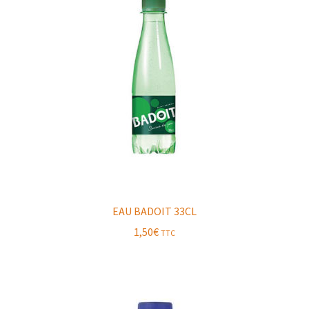
EAU BADOIT 33CL
1,50
€
TTC