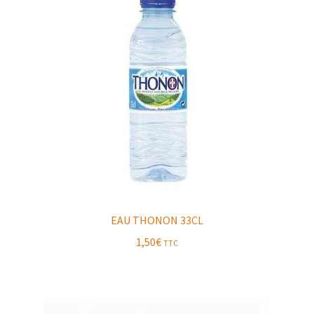
EAU THONON 33CL
1,50
€
TTC