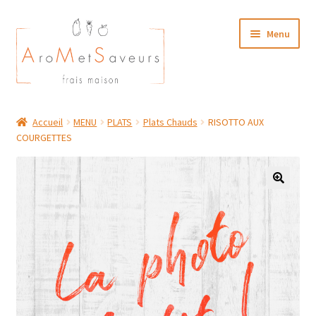
Aller
Aller
Menu
à
au
la
contenu
navigation
NOTRE CARTE TRAITEUR
Accueil
MENU
PLATS
Plats Chauds
RISOTTO AUX
COURGETTES
Plat du Jour/ Menu Week end
NOS BOUTIQUES
MON COMPTE