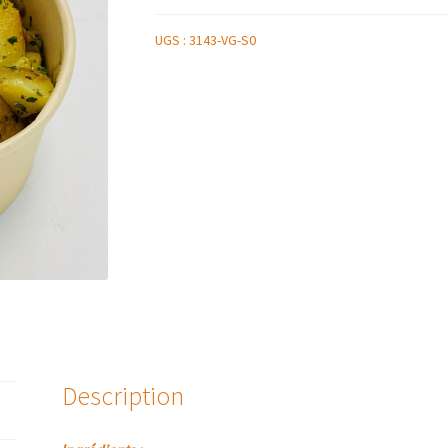
UGS :
3143-VG-S0
Description