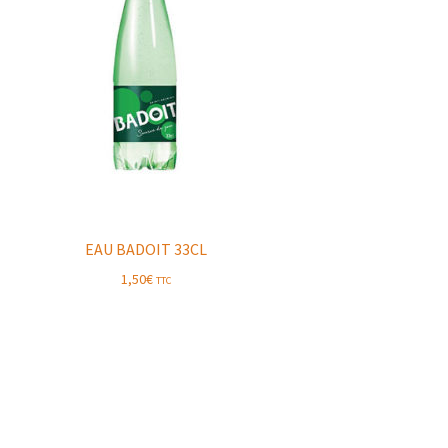
EAU BADOIT 33CL
1,50
€
TTC