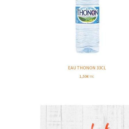
EAU THONON 33CL
1,50
€
TTC