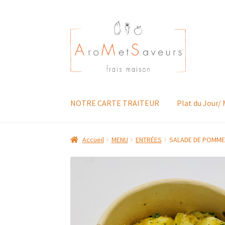
Aller
Aller
à
au
la
contenu
navigation
NOTRE CARTE TRAITEUR
Plat du Jour/
Accueil
MENU
ENTRÉES
SALADE DE POMME