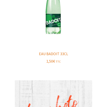
EAU BADOIT 33CL
1,50
€
TTC