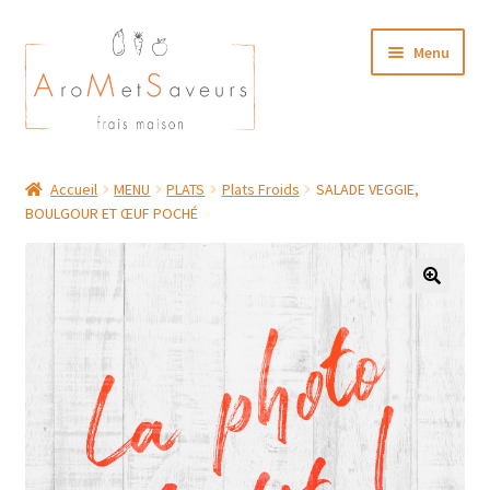
Aller
Aller
Menu
à
au
la
contenu
navigation
NOTRE CARTE TRAITEUR
Accueil
MENU
PLATS
Plats Froids
SALADE VEGGIE,
BOULGOUR ET ŒUF POCHÉ
Plat du Jour/ Menu Week end
NOS BOUTIQUES
MON COMPTE