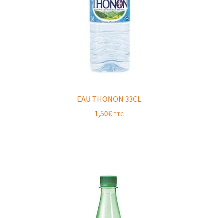
EAU THONON 33CL
1,50
€
TTC