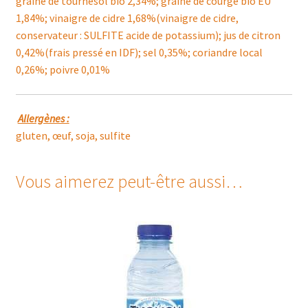
graine de tournesol bio 2,34%; graine de courge bio EU
1,84%; vinaigre de cidre 1,68%(vinaigre de cidre,
conservateur : SULFITE acide de potassium); jus de citron
0,42%(frais pressé en IDF); sel 0,35%; coriandre local
0,26%; poivre 0,01%
Allergènes :
gluten, œuf, soja, sulfite
Vous aimerez peut-être aussi…