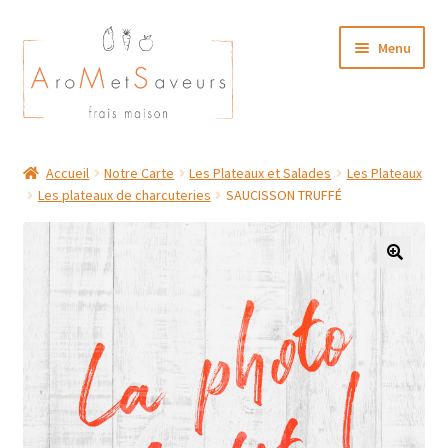
Aller
Aller
Menu
à
au
la
contenu
navigation
NOTRE CARTE TRAITEUR
Accueil
Notre Carte
Les Plateaux et Salades
Les Plateaux
Les plateaux de charcuteries
SAUCISSON TRUFFÉ
Plat du Jour/ Menu Week end
NOS BOUTIQUES
MON COMPTE