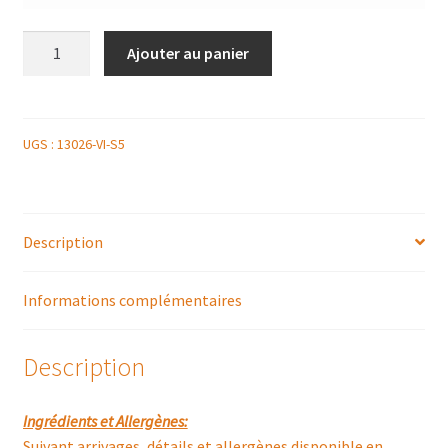
quantité
Ajouter au panier
de
SAUCISSON
TRUFFÉ
UGS :
13026-VI-S5
Description
Informations complémentaires
Description
Ingrédients et Allergènes:
Suivant arrivages, détails et allergènes disponible en