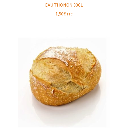
EAU THONON 33CL
1,50
€
TTC