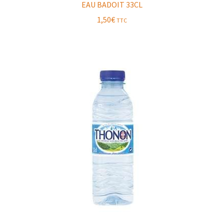
EAU BADOIT 33CL
1,50
€
TTC