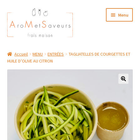
Aller
Aller
Menu
à
au
la
contenu
navigation
NOTRE CARTE TRAITEUR
Accueil
MENU
ENTRÉES
TAGLIATELLES DE COURGETTES ET
HUILE D’OLIVE AU CITRON
Plat du Jour/ Menu Week end
NOS BOUTIQUES
MON COMPTE