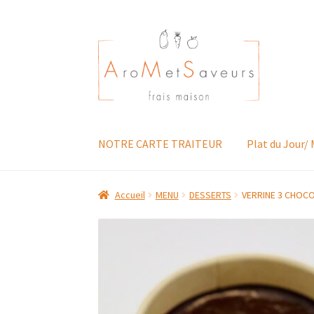
Aller
Aller
à
au
la
contenu
navigation
NOTRE CARTE TRAITEUR
Plat du Jour/
Accueil
MENU
DESSERTS
VERRINE 3 CHOC