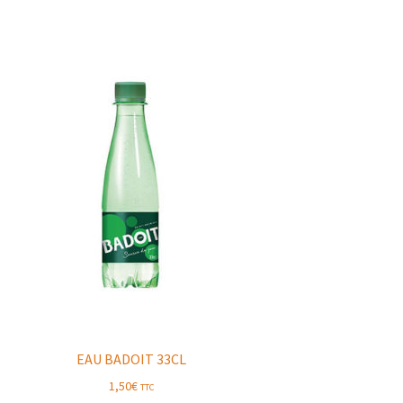
EAU BADOIT 33CL
1,50
€
TTC