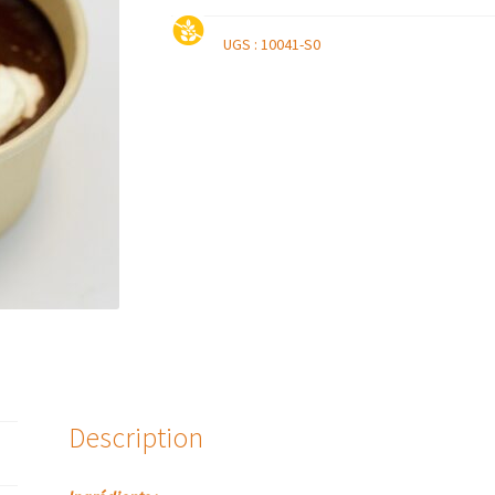
UGS :
10041-S0
Description