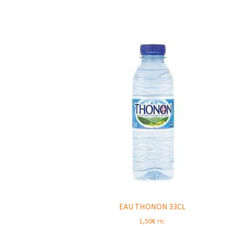
EAU THONON 33CL
1,50
€
TTC