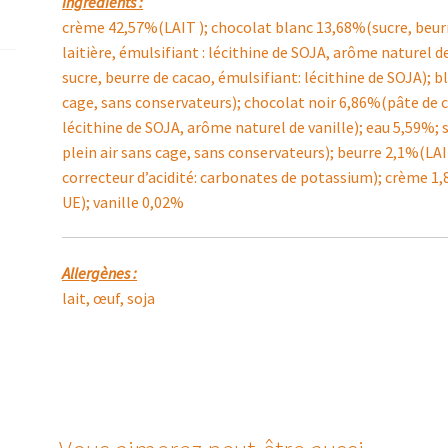
Ingrédients :
crème 42,57%(LAIT ); chocolat blanc 13,68%(sucre, beurr
laitière, émulsifiant : lécithine de SOJA, arôme naturel d
sucre, beurre de cacao, émulsifiant: lécithine de SOJA); b
cage, sans conservateurs); chocolat noir 6,86%(pâte de c
lécithine de SOJA, arôme naturel de vanille); eau 5,59%;
plein air sans cage, sans conservateurs); beurre 2,1%(L
correcteur d’acidité: carbonates de potassium); crème 1
UE); vanille 0,02%
Allergènes :
lait, œuf, soja