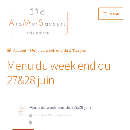
Aller
Aller
Menu
à
au
la
contenu
navigation
NOTRE CARTE TRAITEUR
Accueil
Menu du week end du 27&28 juin
Plat du Jour/ Menu Week end
Menu du week end du
NOS BOUTIQUES
27&28 juin
MON COMPTE
Menu du week end du 27&28 juin
27
Juin
2026
Europe/Paris