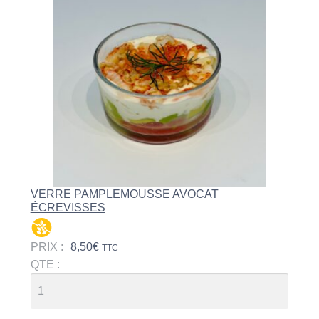
VERRE PAMPLEMOUSSE AVOCAT
ÉCREVISSES
PRIX :
8,50
€
TTC
QTE :