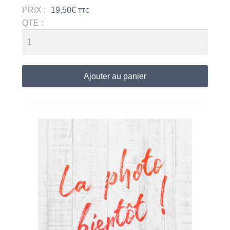
PRIX :
19,50
€
TTC
QTE :
Ajouter au panier