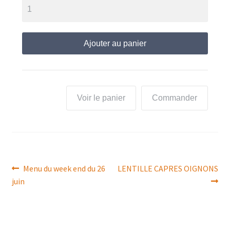
Ajouter au panier
Voir le panier
Commander
Navigation
Article
Article
Menu du week end du 26
LENTILLE CAPRES OIGNONS
précédent :
suivant :
juin
de
l’article