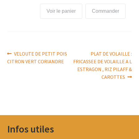
Voir le panier
Commander
Navigation
Article
Article
VELOUTE DE PETIT POIS
PLAT DE VOLAILLE :
précédent :
suivant :
CITRON VERT CORIANDRE
FRICASSEE DE VOLAILLE A L
de
ESTRAGON , RIZ PILAFF &
l’article
CAROTTES
Infos utiles