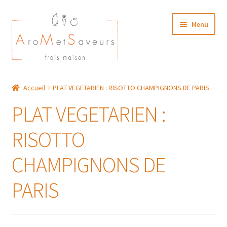
Aller
Aller
Menu
à
au
la
contenu
navigation
NOTRE CARTE TRAITEUR
Accueil
PLAT VEGETARIEN : RISOTTO CHAMPIGNONS DE PARIS
Plat du Jour/ Menu Week end
PLAT VEGETARIEN :
NOS BOUTIQUES
RISOTTO
MON COMPTE
CHAMPIGNONS DE
PARIS