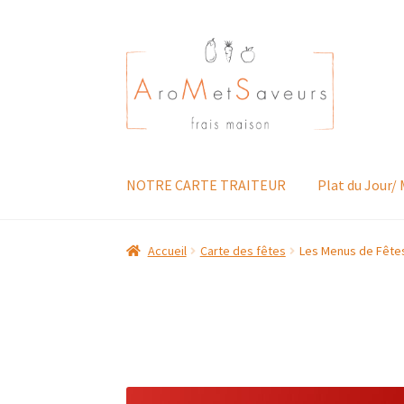
Aller
Aller
à
au
la
contenu
navigation
NOTRE CARTE TRAITEUR
Plat du Jour/
Accueil
Carte des fêtes
Les Menus de Fête