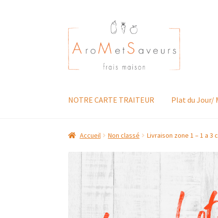
Aller
Aller
à
au
la
contenu
navigation
NOTRE CARTE TRAITEUR
Plat du Jour/
Accueil
Non classé
Livraison zone 1 – 1 a 3 c