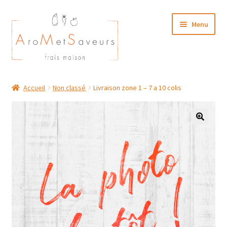
Aller
Aller
Menu
à
au
la
contenu
navigation
NOTRE CARTE TRAITEUR
Accueil
Non classé
Livraison zone 1 – 7 a 10 colis
Plat du Jour/ Menu Week end
NOS BOUTIQUES
MON COMPTE