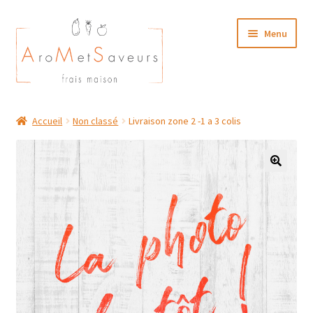
Aller
Aller
Menu
à
au
la
contenu
navigation
NOTRE CARTE TRAITEUR
Accueil
Non classé
Livraison zone 2 -1 a 3 colis
Plat du Jour/ Menu Week end
NOS BOUTIQUES
MON COMPTE